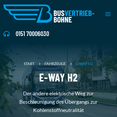
0151 70006030

START
5
FAHRZEUGE
5
E-WAY H2
E-WAY H2
Der andere elektrische Weg zur
Beschleunigung des Übergangs zur
Kohlenstoffneutralität